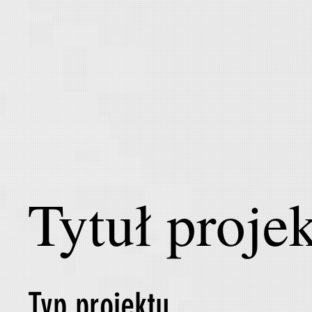
Tytuł proje
Typ projektu